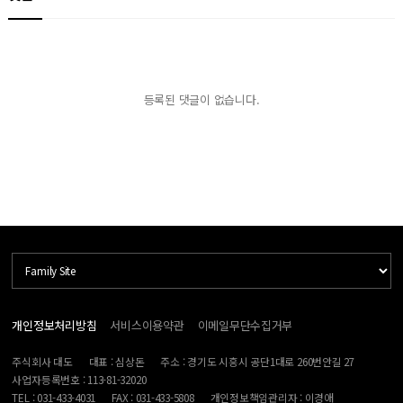
등록된 댓글이 없습니다.
개인정보처리방침
서비스이용약관
이메일무단수집거부
주식회사 대도
대표 : 심상돈
주소 : 경기도 시흥시 공단1대로 260번안길 27
사업자등록번호 : 113-81-32020
TEL : 031-433-4031
FAX : 031-433-5808
개인정보책임관리자 : 이경애